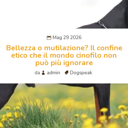
Mag 29 2026
Bellezza o mutilazione? Il confine
etico che il mondo cinofilo non
può più ignorare
da
admin
Dogspeak