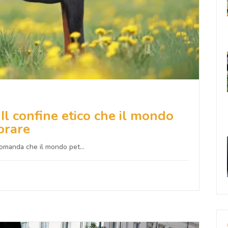
Il confine etico che il mondo
orare
domanda che il mondo pet...