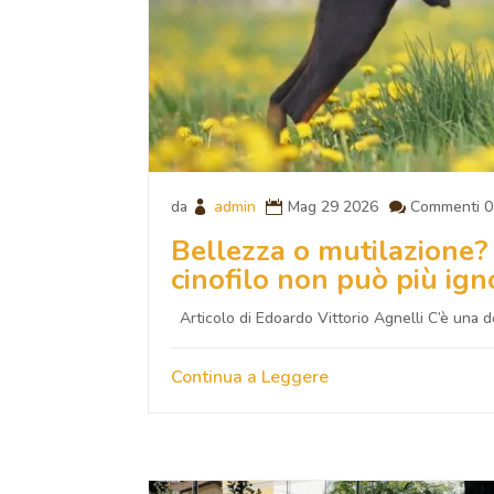
da
admin
Mag 29 2026
Commenti 0
Bellezza o mutilazione? 
cinofilo non può più ign
Articolo di Edoardo Vittorio Agnelli C’è una 
Continua a Leggere