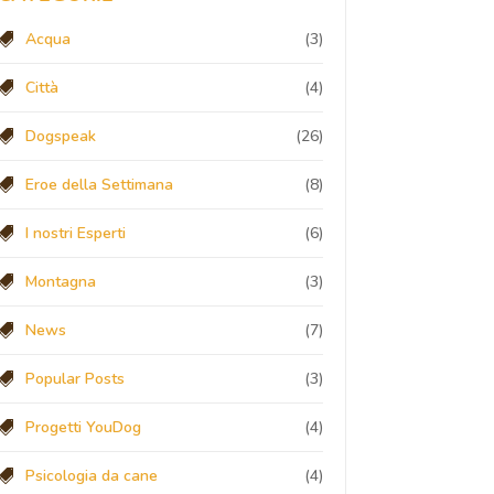
Acqua
(3)
Città
(4)
Dogspeak
(26)
Eroe della Settimana
(8)
I nostri Esperti
(6)
Montagna
(3)
News
(7)
Popular Posts
(3)
Progetti YouDog
(4)
Psicologia da cane
(4)